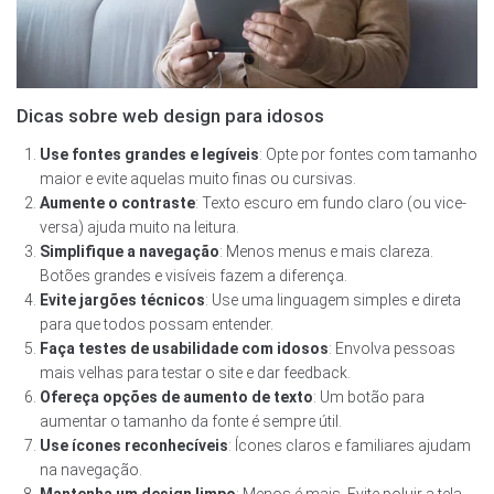
Dicas sobre web design para idosos
Use fontes grandes e legíveis
: Opte por fontes com tamanho
maior e evite aquelas muito finas ou cursivas.
Aumente o contraste
: Texto escuro em fundo claro (ou vice-
versa) ajuda muito na leitura.
Simplifique a navegação
: Menos menus e mais clareza.
Botões grandes e visíveis fazem a diferença.
Evite jargões técnicos
: Use uma linguagem simples e direta
para que todos possam entender.
Faça testes de usabilidade com idosos
: Envolva pessoas
mais velhas para testar o site e dar feedback.
Ofereça opções de aumento de texto
: Um botão para
aumentar o tamanho da fonte é sempre útil.
Use ícones reconhecíveis
: Ícones claros e familiares ajudam
na navegação.
Mantenha um design limpo
: Menos é mais. Evite poluir a tela