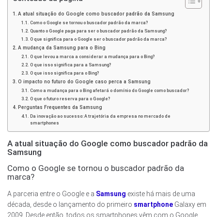
A atual situação do Google como buscador padrão da Samsung
Como o Google se tornou o buscador padrão da marca?
Quanto o Google paga para ser o buscador padrão da Samsung?
O que significa para o Google ser o buscador padrão da marca?
A mudança da Samsung para o Bing
O que levou a marca a considerar a mudança para o Bing?
O que isso significa para a Samsung?
O que isso significa para o Bing?
O impacto no futuro do Google caso perca a Samsung
Como a mudança para o Bing afetará o domínio do Google como buscador?
O que o futuro reserva para o Google?
Perguntas Frequentes da Samsung
Da inovação ao sucesso: A trajetória da empresa no mercado de
smartphones
A atual situação do Google como buscador padrão da
Samsung
Como o Google se tornou o buscador padrão da
marca?
A parceria entre o Google e a
Samsung
existe há mais de uma
década, desde o lançamento do primeiro
smartphone
Galaxy em
2009. Desde então, todos os smartphones vêm com o Google