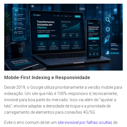
Mobile-First Indexing e Responsividade
Desde 2019, o Google utiliza prioritariamente a versão mobile para
indexação. Um site que não é 100% responsivo é, tecnicamente,
invisível para boa parte do mercado. Isso vai além de “ajustar a
tela”; envolve adaptar a densidade de toque e a prioridade de
carregamento de elementos para conexões 4G/5G.
Evite o erro comum de ter um
site invisível por falhas ocultas
de