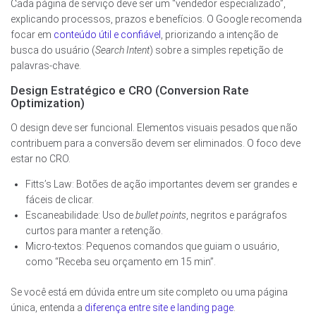
Cada página de serviço deve ser um “vendedor especializado”,
explicando processos, prazos e benefícios. O Google recomenda
focar em
conteúdo útil e confiável
, priorizando a intenção de
busca do usuário (
Search Intent
) sobre a simples repetição de
palavras-chave.
Design Estratégico e CRO (Conversion Rate
Optimization)
O design deve ser funcional. Elementos visuais pesados que não
contribuem para a conversão devem ser eliminados. O foco deve
estar no CRO.
Fitts’s Law: Botões de ação importantes devem ser grandes e
fáceis de clicar.
Escaneabilidade: Uso de
bullet points
, negritos e parágrafos
curtos para manter a retenção.
Micro-textos: Pequenos comandos que guiam o usuário,
como “Receba seu orçamento em 15 min”.
Se você está em dúvida entre um site completo ou uma página
única, entenda a
diferença entre site e landing page
.