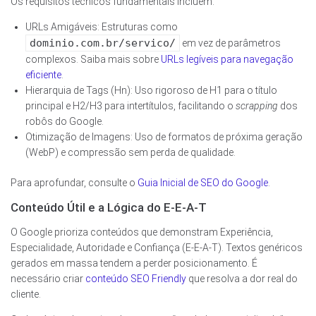
Os requisitos técnicos fundamentais incluem:
URLs Amigáveis: Estruturas como
dominio.com.br/servico/
em vez de parâmetros
complexos. Saiba mais sobre
URLs legíveis para navegação
eficiente
.
Hierarquia de Tags (Hn): Uso rigoroso de H1 para o título
principal e H2/H3 para intertítulos, facilitando o
scrapping
dos
robôs do Google.
Otimização de Imagens: Uso de formatos de próxima geração
(WebP) e compressão sem perda de qualidade.
Para aprofundar, consulte o
Guia Inicial de SEO do Google
.
Conteúdo Útil e a Lógica do E-E-A-T
O Google prioriza conteúdos que demonstram Experiência,
Especialidade, Autoridade e Confiança (E-E-A-T). Textos genéricos
gerados em massa tendem a perder posicionamento. É
necessário criar
conteúdo SEO Friendly
que resolva a dor real do
cliente.