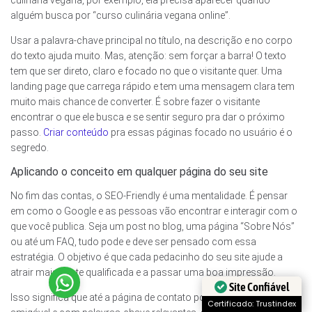
alguém busca por “curso culinária vegana online”.
Usar a palavra-chave principal no título, na descrição e no corpo
do texto ajuda muito. Mas, atenção: sem forçar a barra! O texto
tem que ser direto, claro e focado no que o visitante quer. Uma
landing page que carrega rápido e tem uma mensagem clara tem
muito mais chance de converter. É sobre fazer o visitante
encontrar o que ele busca e se sentir seguro pra dar o próximo
passo.
Criar conteúdo
pra essas páginas focado no usuário é o
segredo.
Aplicando o conceito em qualquer página do seu site
No fim das contas, o SEO-Friendly é uma mentalidade. É pensar
em como o Google e as pessoas vão encontrar e interagir com o
que você publica. Seja um post no blog, uma página “Sobre Nós”
ou até um FAQ, tudo pode e deve ser pensado com essa
estratégia. O objetivo é que cada pedacinho do seu site ajude a
atrair mais gente qualificada e a passar uma boa impressão.
Site Confiável
Isso significa que até a página de contato pode ter um texto mais
Certificado: Trustindex