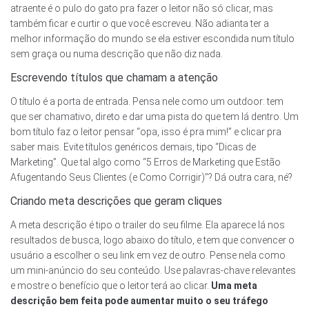
atraente é o pulo do gato pra fazer o leitor não só clicar, mas
também ficar e curtir o que você escreveu. Não adianta ter a
melhor informação do mundo se ela estiver escondida num título
sem graça ou numa descrição que não diz nada.
Escrevendo títulos que chamam a atenção
O título é a porta de entrada. Pensa nele como um outdoor: tem
que ser chamativo, direto e dar uma pista do que tem lá dentro. Um
bom título faz o leitor pensar “opa, isso é pra mim!” e clicar pra
saber mais. Evite títulos genéricos demais, tipo “Dicas de
Marketing”. Que tal algo como “5 Erros de Marketing que Estão
Afugentando Seus Clientes (e Como Corrigir)”? Dá outra cara, né?
Criando meta descrições que geram cliques
A meta descrição é tipo o trailer do seu filme. Ela aparece lá nos
resultados de busca, logo abaixo do título, e tem que convencer o
usuário a escolher o seu link em vez de outro. Pense nela como
um mini-anúncio do seu conteúdo. Use palavras-chave relevantes
e mostre o benefício que o leitor terá ao clicar.
Uma meta
descrição bem feita pode aumentar muito o seu tráfego