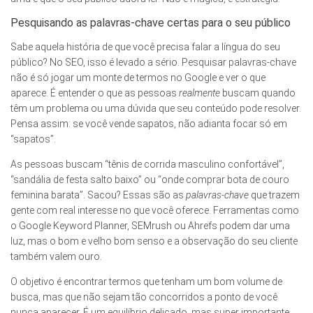
Pesquisando as palavras-chave certas para o seu público
Sabe aquela história de que você precisa falar a língua do seu
público? No SEO, isso é levado a sério. Pesquisar palavras-chave
não é só jogar um monte de termos no Google e ver o que
aparece. É entender o que as pessoas
realmente
buscam quando
têm um problema ou uma dúvida que seu conteúdo pode resolver.
Pensa assim: se você vende sapatos, não adianta focar só em
“sapatos”.
As pessoas buscam “tênis de corrida masculino confortável”,
“sandália de festa salto baixo” ou “onde comprar bota de couro
feminina barata”. Sacou? Essas são as
palavras-chave
que trazem
gente com real interesse no que você oferece. Ferramentas como
o Google Keyword Planner, SEMrush ou Ahrefs podem dar uma
luz, mas o bom e velho bom senso e a observação do seu cliente
também valem ouro.
O objetivo é encontrar termos que tenham um bom volume de
busca, mas que não sejam tão concorridos a ponto de você
nunca aparecer. É um equilíbrio delicado, mas super importante