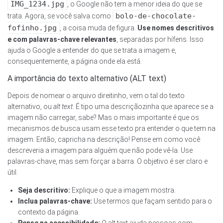
IMG_1234.jpg
, o Google não tem a menor ideia do que se
bolo-de-chocolate-
trata. Agora, se você salva como
fofinho.jpg
, a coisa muda de figura.
Use nomes descritivos
e com palavras-chave relevantes
, separadas por hífens. Isso
ajuda o Google a entender do que se trata a imagem e,
consequentemente, a página onde ela está.
A importância do texto alternativo (ALT text)
Depois de nomear o arquivo direitinho, vem o tal do texto
alternativo, ou
alt text
. É tipo uma descriçãozinha que aparece se a
imagem não carregar, sabe? Mas o mais importante é que os
mecanismos de busca usam esse texto pra entender o que tem na
imagem. Então, capricha na descrição! Pense em como você
descreveria a imagem para alguém que não pode vê-la. Use
palavras-chave, mas sem forçar a barra. O objetivo é ser claro e
útil.
Seja descritivo:
Explique o que a imagem mostra.
Inclua palavras-chave:
Use termos que façam sentido para o
contexto da página.
Pense na acessibilidade:
O alt text ajuda pessoas com