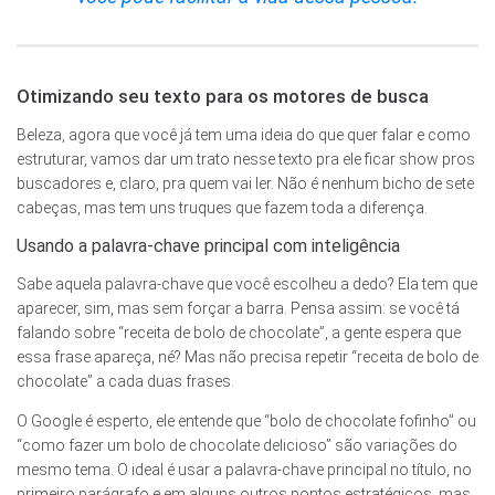
Otimizando seu texto para os motores de busca
Beleza, agora que você já tem uma ideia do que quer falar e como
estruturar, vamos dar um trato nesse texto pra ele ficar show pros
buscadores e, claro, pra quem vai ler. Não é nenhum bicho de sete
cabeças, mas tem uns truques que fazem toda a diferença.
Usando a palavra-chave principal com inteligência
Sabe aquela palavra-chave que você escolheu a dedo? Ela tem que
aparecer, sim, mas sem forçar a barra. Pensa assim: se você tá
falando sobre “receita de bolo de chocolate”, a gente espera que
essa frase apareça, né? Mas não precisa repetir “receita de bolo de
chocolate” a cada duas frases.
O Google é esperto, ele entende que “bolo de chocolate fofinho” ou
“como fazer um bolo de chocolate delicioso” são variações do
mesmo tema. O ideal é usar a palavra-chave principal no título, no
primeiro parágrafo e em alguns outros pontos estratégicos, mas