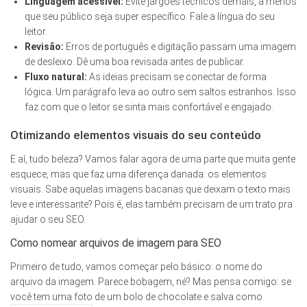
Linguagem acessível:
Evite jargões técnicos demais, a menos
que seu público seja super específico. Fale a língua do seu
leitor.
Revisão:
Erros de português e digitação passam uma imagem
de desleixo. Dê uma boa revisada antes de publicar.
Fluxo natural:
As ideias precisam se conectar de forma
lógica. Um parágrafo leva ao outro sem saltos estranhos. Isso
faz com que o leitor se sinta mais confortável e engajado.
Otimizando elementos visuais do seu conteúdo
E aí, tudo beleza? Vamos falar agora de uma parte que muita gente
esquece, mas que faz uma diferença danada: os elementos
visuais. Sabe aquelas imagens bacanas que deixam o texto mais
leve e interessante? Pois é, elas também precisam de um trato pra
ajudar o seu SEO.
Como nomear arquivos de imagem para SEO
Primeiro de tudo, vamos começar pelo básico: o nome do
arquivo da imagem. Parece bobagem, né? Mas pensa comigo: se
você tem uma foto de um bolo de chocolate e salva como