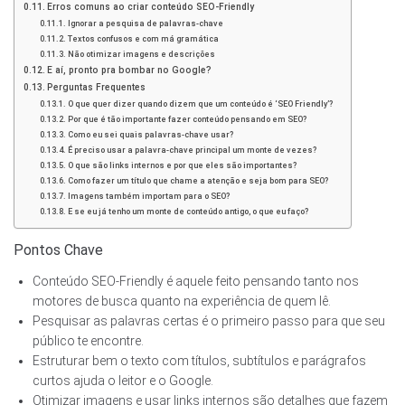
Erros comuns ao criar conteúdo SEO-Friendly
Ignorar a pesquisa de palavras-chave
Textos confusos e com má gramática
Não otimizar imagens e descrições
E aí, pronto pra bombar no Google?
Perguntas Frequentes
O que quer dizer quando dizem que um conteúdo é ‘SEO Friendly’?
Por que é tão importante fazer conteúdo pensando em SEO?
Como eu sei quais palavras-chave usar?
É preciso usar a palavra-chave principal um monte de vezes?
O que são links internos e por que eles são importantes?
Como fazer um título que chame a atenção e seja bom para SEO?
Imagens também importam para o SEO?
E se eu já tenho um monte de conteúdo antigo, o que eu faço?
Pontos Chave
Conteúdo SEO-Friendly é aquele feito pensando tanto nos
motores de busca quanto na experiência de quem lê.
Pesquisar as palavras certas é o primeiro passo para que seu
público te encontre.
Estruturar bem o texto com títulos, subtítulos e parágrafos
curtos ajuda o leitor e o Google.
Otimizar imagens e usar links internos são detalhes que fazem