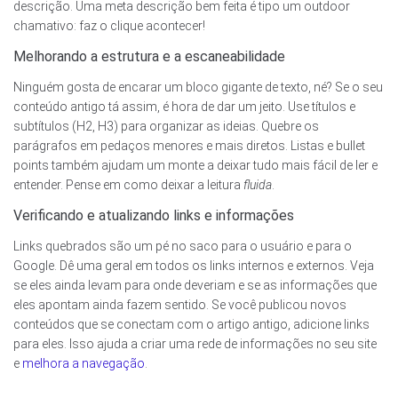
descrição. Uma meta descrição bem feita é tipo um outdoor
chamativo: faz o clique acontecer!
Melhorando a estrutura e a escaneabilidade
Ninguém gosta de encarar um bloco gigante de texto, né? Se o seu
conteúdo antigo tá assim, é hora de dar um jeito. Use títulos e
subtítulos (H2, H3) para organizar as ideias. Quebre os
parágrafos em pedaços menores e mais diretos. Listas e bullet
points também ajudam um monte a deixar tudo mais fácil de ler e
entender. Pense em como deixar a leitura
fluida
.
Verificando e atualizando links e informações
Links quebrados são um pé no saco para o usuário e para o
Google. Dê uma geral em todos os links internos e externos. Veja
se eles ainda levam para onde deveriam e se as informações que
eles apontam ainda fazem sentido. Se você publicou novos
conteúdos que se conectam com o artigo antigo, adicione links
para eles. Isso ajuda a criar uma rede de informações no seu site
e
melhora a navegação
.