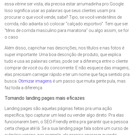
essa vitrine ser vista, ela precisa estar arrumadinha pro Google.
Isso significa usar as palavras que seus clientes usam pra
procurar o que você vende, sabe? Tipo, se você vende tênis de
corrida, não adianta só colocar “calçado esportivo”. Tem que ser
“tênis de corrida masculino para maratona” ou algo assim, se for
o caso.
Além disso, caprichar nas descrições, nos títulos e nas fotos é
super importante. Uma boa descrição de produto, que explica
tudo e usa as palavras certas, pode ser a diferença entre o cliente
comprar de você ou do concorrente. E não esquece das imagens,
elas precisam carregar rápido e ter um nome que faça sentido pra
busca.
Otimizar imagens
é um passo que muita gente pula, mas
faz toda a diferença.
Tornando landing pages mais eficazes
Landing pages são aquelas páginas feitas pra uma ação
específica, tipo capturar um lead ou vender algo direto. Pra elas
funcionarem bem, o SEO-Friendly entra pra garantir que a pessoa
certa chegue até lá. Se a sua landing page fala sobre um curso de
culinária vegana, por exemplo, ela precisa aparecer quando