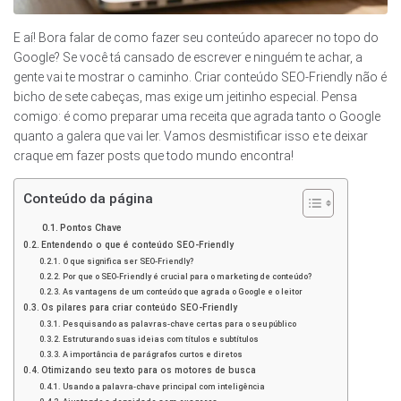
E aí! Bora falar de como fazer seu conteúdo aparecer no topo do
Google? Se você tá cansado de escrever e ninguém te achar, a
gente vai te mostrar o caminho. Criar conteúdo SEO-Friendly não é
bicho de sete cabeças, mas exige um jeitinho especial. Pensa
comigo: é como preparar uma receita que agrada tanto o Google
quanto a galera que vai ler. Vamos desmistificar isso e te deixar
craque em fazer posts que todo mundo encontra!
Conteúdo da página
Pontos Chave
Entendendo o que é conteúdo SEO-Friendly
O que significa ser SEO-Friendly?
Por que o SEO-Friendly é crucial para o marketing de conteúdo?
As vantagens de um conteúdo que agrada o Google e o leitor
Os pilares para criar conteúdo SEO-Friendly
Pesquisando as palavras-chave certas para o seu público
Estruturando suas ideias com títulos e subtítulos
A importância de parágrafos curtos e diretos
Otimizando seu texto para os motores de busca
Usando a palavra-chave principal com inteligência