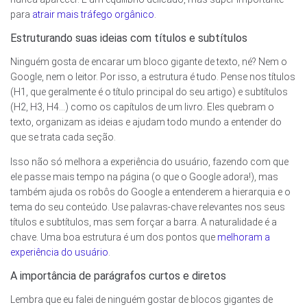
para
atrair mais tráfego orgânico
.
Estruturando suas ideias com títulos e subtítulos
Ninguém gosta de encarar um bloco gigante de texto, né? Nem o
Google, nem o leitor. Por isso, a estrutura é tudo. Pense nos títulos
(H1, que geralmente é o título principal do seu artigo) e subtítulos
(H2, H3, H4…) como os capítulos de um livro. Eles quebram o
texto, organizam as ideias e ajudam todo mundo a entender do
que se trata cada seção.
Isso não só melhora a experiência do usuário, fazendo com que
ele passe mais tempo na página (o que o Google adora!), mas
também ajuda os robôs do Google a entenderem a hierarquia e o
tema do seu conteúdo. Use palavras-chave relevantes nos seus
títulos e subtítulos, mas sem forçar a barra. A naturalidade é a
chave. Uma boa estrutura é um dos pontos que
melhoram a
experiência do usuário
.
A importância de parágrafos curtos e diretos
Lembra que eu falei de ninguém gostar de blocos gigantes de