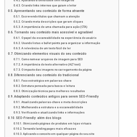
Ajustando a densidade sem exageros
Criando links internos que guiam o leitor
Apresentando seu conteúdo de forma atraente
Escrevendo títulos que chamam a atenção
Criando meta descrições que geram cliques
A importância de uma chamada para ação (CTA)
Tornando seu conteúdo mais acessível e agradável
O papel da escaneabilidade na experiência do usuário
Usando listas e bullet points para organizar a informação
A relevância de um texto fácil de ler
Otimizando elementos visuais do seu conteúdo
Como nomear arquivos de imagem para SEO
A importância do texto alternativo (ALT text)
O impacto das imagens no carregamento da página
Diferenciando seu conteúdo do tradicional
Foco estratégico em palavras-chave
Estrutura pensada para busca e leitura
Otimização técnica para melhores resultados
Adaptando conteúdos antigos para serem SEO-Friendly
Atualizando palavras-chave e meta descrições
Melhorando a estrutura e a escaneabilidade
Verificando e atualizando links e informações
SEO-Friendly: além dos blogs
Otimizando páginas de produtos em lojas virtuais
Tornando landing pages mais eficazes
Aplicando o conceito em qualquer página do seu site