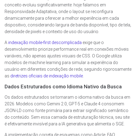
conceito evoluiu significativamente: hoje falamos em
Responsividade Adaptativa, onde o layout se reconfigura
dinamicamente para oferecer a melhor experiência em cada
dispositivo, considerando largura de banda disponível, tipo de tela,
densidade de pixels e contexto de uso do usuário.
A
indexação mobile-first descomplicada
exige que o
desenvolvimento priorize performance real em conexões móveis
variáveis, não apenas ajustes visuais de CSS. O Google utiliza
modelos de machine learning para simular a experiência do
usuário em diferentes condições de rede, seguindo rigorosamente
as
diretrizes oficiais de indexação mobile
.
Dados Estruturados como Idioma Nativo da Busca
Os dados estruturados se tornaram o idioma nativo da busca em
2026. Modelos como Gemini 2.0, GPT-5 e Claude 4 consomem
JSON-LD como fonte primária para extrair significado semântico
do conteúdo. Sem essa camada de estruturação técnica, seu site
é efetivamente invisível para a IA generativa que alimenta o SGE.
A implementação correta de esquemas como Article, FAQ,