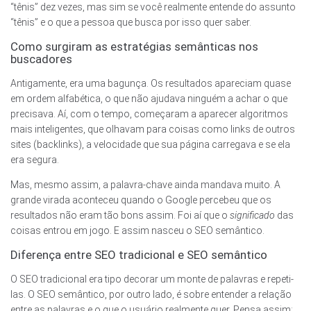
“tênis” dez vezes, mas sim se você realmente entende do assunto
“tênis” e o que a pessoa que busca por isso quer saber.
Como surgiram as estratégias semânticas nos
buscadores
Antigamente, era uma bagunça. Os resultados apareciam quase
em ordem alfabética, o que não ajudava ninguém a achar o que
precisava. Aí, com o tempo, começaram a aparecer algoritmos
mais inteligentes, que olhavam para coisas como links de outros
sites (backlinks), a velocidade que sua página carregava e se ela
era segura.
Mas, mesmo assim, a palavra-chave ainda mandava muito. A
grande virada aconteceu quando o Google percebeu que os
resultados não eram tão bons assim. Foi aí que o
significado
das
coisas entrou em jogo. E assim nasceu o SEO semântico.
Diferença entre SEO tradicional e SEO semântico
O SEO tradicional era tipo decorar um monte de palavras e repeti-
las. O SEO semântico, por outro lado, é sobre entender a relação
entre as palavras e o que o usuário realmente quer. Pensa assim: