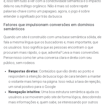
é, isso tem tudo a ver com a conectividade semântica e o impacto
dela no seu tráfego orgânico. Não é mais só sobre repetir
palavras-chave como um papagaio; agora, o jogo é sobre
entender o
significado
por trás da busca.
Fatores que impulsionam conversões em domínios
semânticos
Quando um site é construído com uma base semântica sólida, ele
fala a mesma língua que os buscadores e, mais importante, que
os usuários. Isso significa que as pessoas encontram o que
procuram mais rápido, o que, adivinha? Leva a mais conversões.
Pense nisso como ter uma conversa clara e direta com seu
público, sem rodeios.
Respostas diretas:
Conteúdos que vão direto ao ponto e
respondem à intenção de busca logo de cara tendem a manter
o visitante mais tempo na página. Isso reduz a taxa de rejeição,
um sinal positivo para o Google.
Navegação intuitiva:
Uma boa estrutura semântica ajuda os
usuários a se moverem pelo site de forma lógica, descobrindo
mais informações e, quem sabe, se interessando por outros