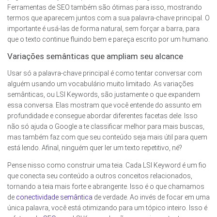
Ferramentas de SEO também são ótimas para isso, mostrando
termos que aparecem juntos com a sua palavra-chave principal. O
importante é usá-las de forma natural, sem forçar a barra, para
que o texto continue fluindo bem e pareça escrito por um humano.
Variações semânticas que ampliam seu alcance
Usar só a palavra-chave principal é como tentar conversar com
alguém usando um vocabulário muito limitado. As variações
semânticas, ou LSI Keywords, são justamente o que expandem
essa conversa. Elas mostram que você entende do assunto em
profundidade e consegue abordar diferentes facetas dele. Isso
não só ajuda o Google a te classificar melhor para mais buscas,
mas também faz com que seu conteúdo seja mais útil para quem
está lendo. Afinal, ninguém quer ler um texto repetitivo, né?
Pense nisso como construir uma teia. Cada LSI Keyword é um fio
que conecta seu conteúdo a outros conceitos relacionados,
tornando a teia mais forte e abrangente. Isso é o que chamamos
de
conectividade semântica
de verdade. Ao invés de focar em uma
única palavra, você está otimizando para um tópico inteiro. Isso é