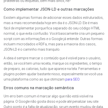
prateleiras ou etiquetas; bem mais difícil, né?
Como implementar JSON-LD e outras marcações
Existem algumas formas de adicionar esses dados estruturados,
mas a mais recomendada hoje em dia é o JSON-LD. Ele é mais
fácil de implementar porque fica separado do seu código HTML
normal, o que evita confusão. Você basicamente cria um pequeno
script com as informações e o Google já entende. Outras formas
incluem microdados e RDFa, mas para a maioria dos casos,
JSON-LD é o caminho mais tranquilo.
A ideia é sempre marcar o conteúdo que é visível para o usuário,
então, se você tem uma receita, marque os ingredientes, o tempo
de preparo, as calorias, tudo que aparece na tela. Ferramentas e
plugins podem ajudar bastante nisso, especialmente se você usa
uma plataforma como as que otimizam
para SEO
.
Erros comuns na marcação semântica
Um erro bem comum é marcar algo que não está visível na
página. O Google não gosta disso e pode até penalizar seu site.
Outro ponto é a falta de atualização; se um evento mudou de data,