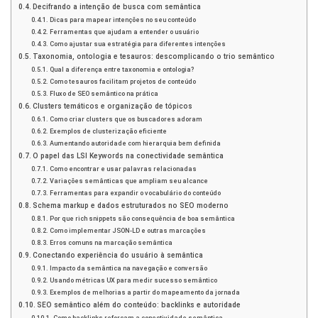
Decifrando a intenção de busca com semântica
Dicas para mapear intenções no seu conteúdo
Ferramentas que ajudam a entender o usuário
Como ajustar sua estratégia para diferentes intenções
Taxonomia, ontologia e tesauros: descomplicando o trio semântico
Qual a diferença entre taxonomia e ontologia?
Como tesauros facilitam projetos de conteúdo
Fluxo de SEO semântico na prática
Clusters temáticos e organização de tópicos
Como criar clusters que os buscadores adoram
Exemplos de clusterização eficiente
Aumentando autoridade com hierarquia bem definida
O papel das LSI Keywords na conectividade semântica
Como encontrar e usar palavras relacionadas
Variações semânticas que ampliam seu alcance
Ferramentas para expandir o vocabulário do conteúdo
Schema markup e dados estruturados no SEO moderno
Por que rich snippets são consequência de boa semântica
Como implementar JSON-LD e outras marcações
Erros comuns na marcação semântica
Conectando experiência do usuário à semântica
Impacto da semântica na navegação e conversão
Usando métricas UX para medir sucesso semântico
Exemplos de melhorias a partir do mapeamento da jornada
SEO semântico além do conteúdo: backlinks e autoridade