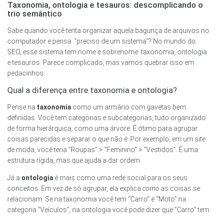
Taxonomia, ontologia e tesauros: descomplicando o
trio semântico
Sabe quando você tenta organizar aquela bagunça de arquivos no
computador e pensa: “preciso de um sistema”? No mundo do
SEO, esse sistema tem nome e sobrenome: taxonomia, ontologia
e tesauros. Parece complicado, mas vamos quebrar isso em
pedacinhos.
Qual a diferença entre taxonomia e ontologia?
Pense na
taxonomia
como um armário com gavetas bem
definidas. Você tem categorias e subcategorias, tudo organizado
de forma hierárquica, como uma árvore. É ótimo para agrupar
coisas parecidas e separar o que não é. Por exemplo, em um site
de moda, você teria “Roupas” > “Feminino” > “Vestidos”. É uma
estrutura rígida, mas que ajuda a dar ordem.
Já a
ontologia
é mais como uma rede social para os seus
conceitos. Em vez de só agrupar, ela explica
como
as coisas se
relacionam. Se na taxonomia você tem “Carro” e “Moto” na
categoria “Veículos”, na ontologia você pode dizer que “Carro” tem