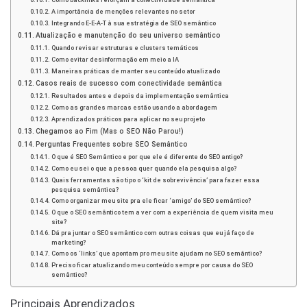
Como backlinks reforçam a conectividade semântica
A importância de menções relevantes no setor
Integrando E-E-A-T à sua estratégia de SEO semântico
Atualização e manutenção do seu universo semântico
Quando revisar estruturas e clusters temáticos
Como evitar desinformação em meio a IA
Maneiras práticas de manter seu conteúdo atualizado
Casos reais de sucesso com conectividade semântica
Resultados antes e depois da implementação semântica
Como as grandes marcas estão usando a abordagem
Aprendizados práticos para aplicar no seu projeto
Chegamos ao Fim (Mas o SEO Não Parou!)
Perguntas Frequentes sobre SEO Semântico
O que é SEO Semântico e por que ele é diferente do SEO antigo?
Como eu sei o que a pessoa quer quando ela pesquisa algo?
Quais ferramentas são tipo o ‘kit de sobrevivência’ para fazer essa
pesquisa semântica?
Como organizar meu site pra ele ficar ‘amigo’ do SEO semântico?
O que o SEO semântico tem a ver com a experiência de quem visita meu
site?
Dá pra juntar o SEO semântico com outras coisas que eu já faço de
marketing?
Como os ‘links’ que apontam pro meu site ajudam no SEO semântico?
Preciso ficar atualizando meu conteúdo sempre por causa do SEO
semântico?
Principais Aprendizados