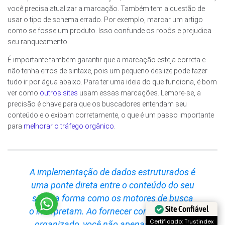
você precisa atualizar a marcação. Também tem a questão de
usar o tipo de schema errado. Por exemplo, marcar um artigo
como se fosse um produto. Isso confunde os robôs e prejudica
seu ranqueamento.
É importante também garantir que a marcação esteja correta e
não tenha erros de sintaxe, pois um pequeno deslize pode fazer
tudo ir por água abaixo. Para ter uma ideia do que funciona, é bom
ver como
outros sites
usam essas marcações. Lembre-se, a
precisão é chave para que os buscadores entendam seu
conteúdo e o exibam corretamente, o que é um passo importante
para
melhorar o tráfego orgânico
.
A implementação de dados estruturados é
uma ponte direta entre o conteúdo do seu
site e a forma como os motores de busca
Site Confiável
o interpretam. Ao fornecer contexto claro e
Certificado: Trustindex
organizado, você não apenas melhora a