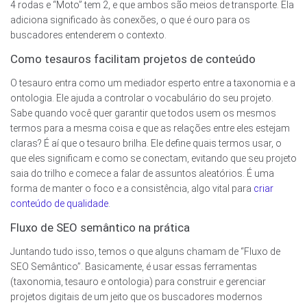
4 rodas e “Moto” tem 2, e que ambos são meios de transporte. Ela
adiciona significado às conexões, o que é ouro para os
buscadores entenderem o contexto.
Como tesauros facilitam projetos de conteúdo
O tesauro entra como um mediador esperto entre a taxonomia e a
ontologia. Ele ajuda a controlar o vocabulário do seu projeto.
Sabe quando você quer garantir que todos usem os mesmos
termos para a mesma coisa e que as relações entre eles estejam
claras? É aí que o tesauro brilha. Ele define quais termos usar, o
que eles significam e como se conectam, evitando que seu projeto
saia do trilho e comece a falar de assuntos aleatórios. É uma
forma de manter o foco e a consistência, algo vital para
criar
conteúdo de qualidade
.
Fluxo de SEO semântico na prática
Juntando tudo isso, temos o que alguns chamam de “Fluxo de
SEO Semântico”. Basicamente, é usar essas ferramentas
(taxonomia, tesauro e ontologia) para construir e gerenciar
projetos digitais de um jeito que os buscadores modernos