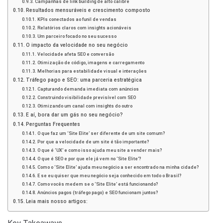
Campanhas de link building de alto calibre
Resultados mensuráveis e crescimento composto
KPIs conectados ao funil de vendas
Relatórios claros com insights acionáveis
Um parceiro focado no seu sucesso
O impacto da velocidade no seu negócio
Velocidade afeta SEO e conversão
Otimização de código, imagens e carregamento
Melhorias para estabilidade visual e interações
Tráfego pago e SEO: uma parceria estratégica
Capturando demanda imediata com anúncios
Construindo visibilidade previsível com SEO
Otimizando um canal com insights do outro
E aí, bora dar um gás no seu negócio?
Perguntas Frequentes
O que faz um ‘Site Elite’ ser diferente de um site comum?
Por que a velocidade de um site é tão importante?
O que é ‘UX’ e como isso ajuda meu site a vender mais?
O que é SEO e por que ele já vem no ‘Site Elite’?
Como o ‘Site Elite’ ajuda meu negócio a ser encontrado na minha cidade?
E se eu quiser que meu negócio seja conhecido em todo o Brasil?
Como vocês medem se o ‘Site Elite’ está funcionando?
Anúncios pagos (tráfego pago) e SEO funcionam juntos?
Leia mais nosso artigos: