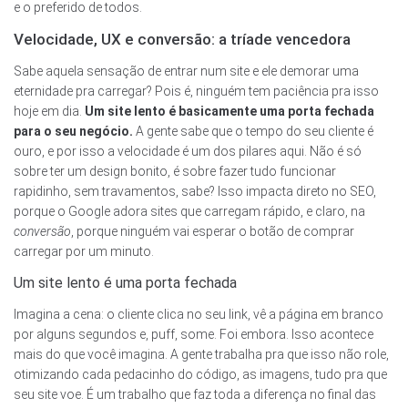
e o preferido de todos.
Velocidade, UX e conversão: a tríade vencedora
Sabe aquela sensação de entrar num site e ele demorar uma
eternidade pra carregar? Pois é, ninguém tem paciência pra isso
hoje em dia.
Um site lento é basicamente uma porta fechada
para o seu negócio.
A gente sabe que o tempo do seu cliente é
ouro, e por isso a velocidade é um dos pilares aqui. Não é só
sobre ter um design bonito, é sobre fazer tudo funcionar
rapidinho, sem travamentos, sabe? Isso impacta direto no SEO,
porque o Google adora sites que carregam rápido, e claro, na
conversão
, porque ninguém vai esperar o botão de comprar
carregar por um minuto.
Um site lento é uma porta fechada
Imagina a cena: o cliente clica no seu link, vê a página em branco
por alguns segundos e, puff, some. Foi embora. Isso acontece
mais do que você imagina. A gente trabalha pra que isso não role,
otimizando cada pedacinho do código, as imagens, tudo pra que
seu site voe. É um trabalho que faz toda a diferença no final das