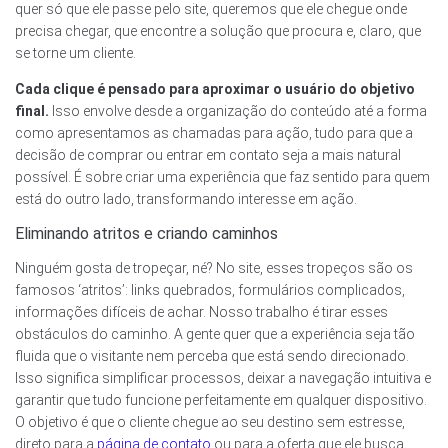
quer só que ele passe pelo site, queremos que ele chegue onde
precisa chegar, que encontre a solução que procura e, claro, que
se torne um cliente.
Cada clique é pensado para aproximar o usuário do objetivo
final.
Isso envolve desde a organização do conteúdo até a forma
como apresentamos as chamadas para ação, tudo para que a
decisão de comprar ou entrar em contato seja a mais natural
possível. É sobre criar uma experiência que faz sentido para quem
está do outro lado, transformando interesse em ação.
Eliminando atritos e criando caminhos
Ninguém gosta de tropeçar, né? No site, esses tropeços são os
famosos ‘atritos’: links quebrados, formulários complicados,
informações difíceis de achar. Nosso trabalho é tirar esses
obstáculos do caminho. A gente quer que a experiência seja tão
fluida que o visitante nem perceba que está sendo direcionado.
Isso significa simplificar processos, deixar a navegação intuitiva e
garantir que tudo funcione perfeitamente em qualquer dispositivo.
O objetivo é que o cliente chegue ao seu destino sem estresse,
direto para a
página de contato
ou para a oferta que ele busca,