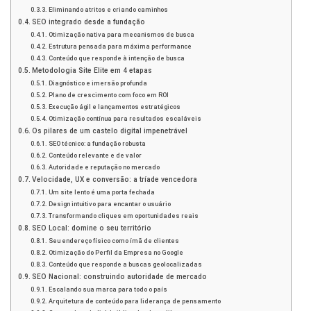
Eliminando atritos e criando caminhos
SEO integrado desde a fundação
Otimização nativa para mecanismos de busca
Estrutura pensada para máxima performance
Conteúdo que responde à intenção de busca
Metodologia Site Elite em 4 etapas
Diagnóstico e imersão profunda
Plano de crescimento com foco em ROI
Execução ágil e lançamentos estratégicos
Otimização contínua para resultados escaláveis
Os pilares de um castelo digital impenetrável
SEO técnico: a fundação robusta
Conteúdo relevante e de valor
Autoridade e reputação no mercado
Velocidade, UX e conversão: a tríade vencedora
Um site lento é uma porta fechada
Design intuitivo para encantar o usuário
Transformando cliques em oportunidades reais
SEO Local: domine o seu território
Seu endereço físico como ímã de clientes
Otimização do Perfil da Empresa no Google
Conteúdo que responde a buscas geolocalizadas
SEO Nacional: construindo autoridade de mercado
Escalando sua marca para todo o país
Arquitetura de conteúdo para liderança de pensamento