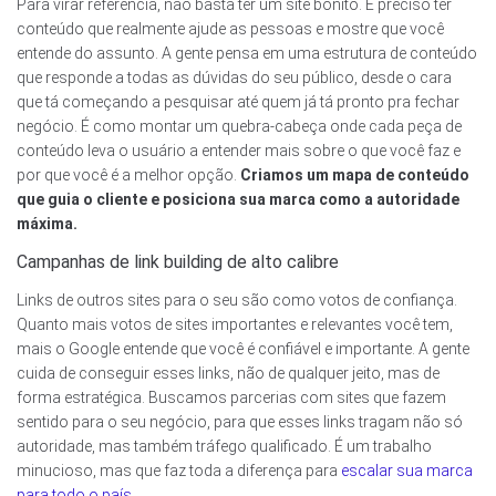
Para virar referência, não basta ter um site bonito. É preciso ter
conteúdo que realmente ajude as pessoas e mostre que você
entende do assunto. A gente pensa em uma estrutura de conteúdo
que responde a todas as dúvidas do seu público, desde o cara
que tá começando a pesquisar até quem já tá pronto pra fechar
negócio. É como montar um quebra-cabeça onde cada peça de
conteúdo leva o usuário a entender mais sobre o que você faz e
por que você é a melhor opção.
Criamos um mapa de conteúdo
que guia o cliente e posiciona sua marca como a autoridade
máxima.
Campanhas de link building de alto calibre
Links de outros sites para o seu são como votos de confiança.
Quanto mais votos de sites importantes e relevantes você tem,
mais o Google entende que você é confiável e importante. A gente
cuida de conseguir esses links, não de qualquer jeito, mas de
forma estratégica. Buscamos parcerias com sites que fazem
sentido para o seu negócio, para que esses links tragam não só
autoridade, mas também tráfego qualificado. É um trabalho
minucioso, mas que faz toda a diferença para
escalar sua marca
para todo o país
.