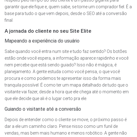
respeito pelo tempo do seu cliente e um passo gigante para
garantir que ele fique e, quem sabe, se torne um comprador fiel. É a
base para tudo o que vem depois, desde o SEO até a conversão
final.
A jornada do cliente no seu Site Elite
Mapeando a experiência do usuário
Sabe quando você entra num site e tudo faz sentido? Os botões
estão onde você espera, a informação aparece rapidinho e você
nem percebe que está sendo guiado? Isso não é mágica, é
planejamento. A gente estuda como você pensa, o que você
procura e como podemos te apresentar isso da forma mais
tranquila possível. É como ter um mapa detalhado de tudo que o
visitante vai fazer, desde a hora que ele chega até o momento em
que ele decide que ali é o lugar certo pra ele.
Guiando o visitante até a conversão
Depois de entender como o cliente se move, o próximo passo é
dar a ele um caminho claro. Pense nisso como um funil de
vendas, mas bem mais humano e menos robótico. A gente não