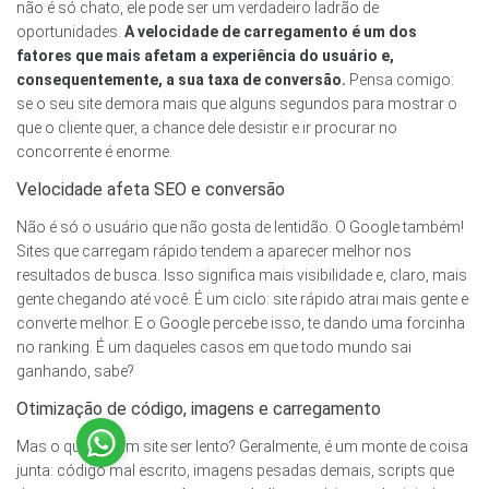
não é só chato, ele pode ser um verdadeiro ladrão de
oportunidades.
A velocidade de carregamento é um dos
fatores que mais afetam a experiência do usuário e,
consequentemente, a sua taxa de conversão.
Pensa comigo:
se o seu site demora mais que alguns segundos para mostrar o
que o cliente quer, a chance dele desistir e ir procurar no
concorrente é enorme.
Velocidade afeta SEO e conversão
Não é só o usuário que não gosta de lentidão. O Google também!
Sites que carregam rápido tendem a aparecer melhor nos
resultados de busca. Isso significa mais visibilidade e, claro, mais
gente chegando até você. É um ciclo: site rápido atrai mais gente e
converte melhor. E o Google percebe isso, te dando uma forcinha
no ranking. É um daqueles casos em que todo mundo sai
ganhando, sabe?
Otimização de código, imagens e carregamento
Mas o que faz um site ser lento? Geralmente, é um monte de coisa
Site Confiável
junta: código mal escrito, imagens pesadas demais, scripts que
Certificado: Trustindex