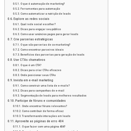
O que é automação de marketing?
Ferramentas para automação
Como automatizar a nutrição de leads
Explore as redes sociais
Qual rede social escolher?
Dicas para engajar seu público
Como usar anúncios pagos para gerar leads
Crie parcerias estratégicas
O que são parcerias de co-marketing?
Como encontrar parceiros ideais
Benefícios das parcerias para geração de leads
Use CTAs chamativos
O que é um CTA?
Dicas para criar CTAs eficazes
Onde posicionar seus CTAs
Invista em e-mail marketing
Como construir uma lista de e-mails?
Dicas para campanhas de e-mail
Segmentação de leads para melhores resultados
Participe de fóruns e comunidades
Onde encontrar fóruns relevantes?
Como contribuir de forma eficaz
Transformando interações em leads
Aproveite as páginas de erro 404
O que fazer com uma página 404?