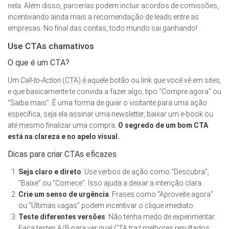
nela. Além disso, parcerias podem incluir acordos de comissões,
incentivando ainda mais a recomendação de leads entre as
empresas. No final das contas, todo mundo sai ganhando!
Use CTAs chamativos
O que é um CTA?
Um
Call-to-Action
(CTA) é aquele botão ou link que você vê em sites,
e que basicamente te convida a fazer algo, tipo “Compre agora” ou
“Saiba mais”. É uma forma de guiar o visitante para uma ação
específica, seja ela assinar uma newsletter, baixar um e-book ou
até mesmo finalizar uma compra.
O segredo de um bom CTA
está na clareza e no apelo visual.
Dicas para criar CTAs eficazes
Seja claro e direto
: Use verbos de ação como “Descubra”,
“Baixe” ou “Comece”. Isso ajuda a deixar a intenção clara.
Crie um senso de urgência
: Frases como “Aproveite agora”
ou “Últimas vagas” podem incentivar o clique imediato.
Teste diferentes versões
: Não tenha medo de experimentar.
Faça testes A/B para ver qual CTA traz melhores resultados.