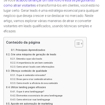
Se você
acabou de lançar um site novo e está se perguntando
como atrair visitantes
e transformá-los em clientes, você está no
lugar certo. Gerar leads é uma estratégia essencial para qualquer
negócio que deseja crescer e se destacar no mercado. Neste
artigo, vamos explorar várias maneiras de atrair e converter
visitantes em leads qualificados, usando técnicas simples e
eficazes.
Conteúdo da página
Principais Aprendizados
Crie uma máquina de geração de leads
Entenda o que são leads
A importância de um bom conteúdo
Como atrair leads com informações
Ofereça conteúdo de qualidade
O que é conteúdo relevante?
Dicas para criar conteúdo atrativo
Como medir a eficácia do seu conteúdo
Utilize landing pages eficazes
O que é uma landing page?
Elementos essenciais de uma landing page
Como otimizar sua landing page
Aposte em automação de marketing