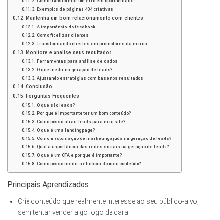
Como transformar um erro em oportunidade
Exemplos de páginas 404 criativas
Mantenha um bom relacionamento com clientes
A importância do feedback
Como fidelizar clientes
Transformando clientes em promotores da marca
Monitore e analise seus resultados
Ferramentas para análise de dados
O que medir na geração de leads?
Ajustando estratégias com base nos resultados
Conclusão
Perguntas Frequentes
O que são leads?
Por que é importante ter um bom conteúdo?
Como posso atrair leads para meu site?
O que é uma landing page?
Como a automação de marketing ajuda na geração de leads?
Qual a importância das redes sociais na geração de leads?
O que é um CTA e por que é importante?
Como posso medir a eficácia do meu conteúdo?
Principais Aprendizados
Crie conteúdo que realmente interesse ao seu público-alvo,
sem tentar vender algo logo de cara.