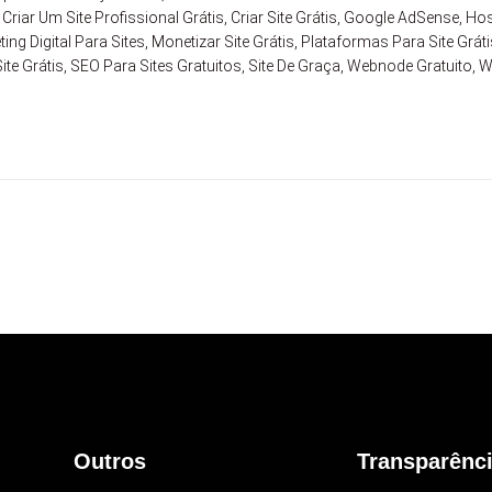
riar Um Site Profissional Grátis
,
Criar Site Grátis
,
Google AdSense
,
Hos
ing Digital Para Sites
,
Monetizar Site Grátis
,
Plataformas Para Site Gráti
te Grátis
,
SEO Para Sites Gratuitos
,
Site De Graça
,
Webnode Gratuito
,
W
Outros
Transparênc