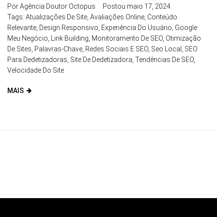
Por
Agência Doutor Octopus
Postou
maio 17, 2024
Tags:
Atualizações De Site
,
Avaliações Online
,
Conteúdo
Relevante
,
Design Responsivo
,
Experiência Do Usuário
,
Google
Meu Negócio
,
Link Building
,
Monitoramento De SEO
,
Otimização
De Sites
,
Palavras-Chave
,
Redes Sociais E SEO
,
Seo Local
,
SEO
Para Dedetizadoras
,
Site De Dedetizadora
,
Tendências De SEO
,
Velocidade Do Site
MAIS