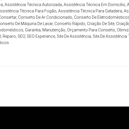
ca
,
Assistência Técnica Autorizada
,
Assistência Técnica Em Domicílio
,
A
ssistência Técnica Para Fogão
,
Assistência Técnica Para Geladeira
,
As
Consertar
,
Conserto De Ar Condicionado
,
Conserto De Eletrodoméstico
onserto De Máquina De Lavar
,
Conserto Rápido
,
Criação De Site
,
Criação
rodomésticos
,
Garantia
,
Manutenção
,
Orçamento Para Conserto
,
Otimiz
l
,
Reparo
,
SEO
,
SEO Experience
,
Site De Assistência
,
Site De Assistência
ticos