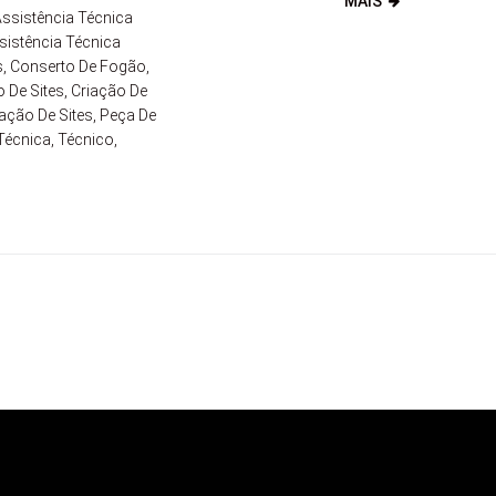
MAIS
ssistência Técnica
sistência Técnica
s
,
Conserto De Fogão
,
 De Sites
,
Criação De
ação De Sites
,
Peça De
 Técnica
,
Técnico
,