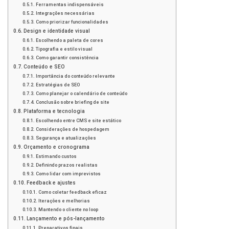
Ferramentas indispensáveis
Integrações necessárias
Como priorizar funcionalidades
Design e identidade visual
Escolhendo a paleta de cores
Tipografia e estilo visual
Como garantir consistência
Conteúdo e SEO
Importância do conteúdo relevante
Estratégias de SEO
Como planejar o calendário de conteúdo
Conclusão sobre briefing de site
Plataforma e tecnologia
Escolhendo entre CMS e site estático
Considerações de hospedagem
Segurança e atualizações
Orçamento e cronograma
Estimando custos
Definindo prazos realistas
Como lidar com imprevistos
Feedback e ajustes
Como coletar feedback eficaz
Iterações e melhorias
Mantendo o cliente no loop
Lançamento e pós-lançamento
Preparativos finais