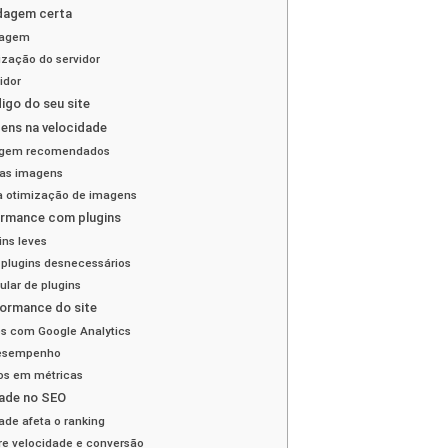
dagem certa
dagem
ização do servidor
idor
igo do seu site
gens na velocidade
agem recomendados
das imagens
a otimização de imagens
ormance com plugins
ins leves
 plugins desnecessários
ular de plugins
ormance do site
os com Google Analytics
desempenho
os em métricas
ade no SEO
de afeta o ranking
bre velocidade e conversão