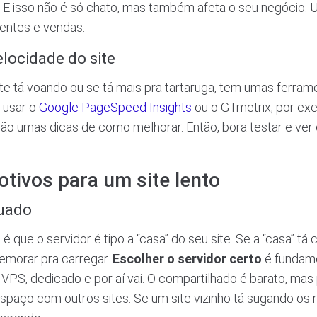
. E isso não é só chato, mas também afeta o seu negócio. 
ientes e vendas.
locidade do site
ite tá voando ou se tá mais pra tartaruga, tem umas ferra
 usar o
Google PageSpeed Insights
ou o GTmetrix, por ex
dão umas dicas de como melhorar. Então, bora testar e ver
otivos para um site lento
quado
e é que o servidor é tipo a “casa” do seu site. Se a “casa” t
 demorar pra carregar.
Escolher o servidor certo
é fundame
 VPS, dedicado e por aí vai. O compartilhado é barato, mas
spaço com outros sites. Se um site vizinho tá sugando os r