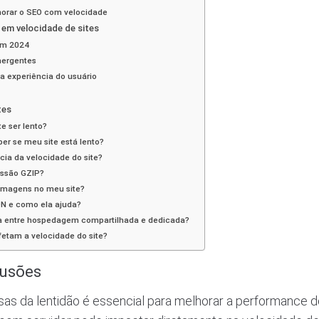
horar o SEO com velocidade
 em velocidade de sites
em 2024
mergentes
a experiência do usuário
tes
te ser lento?
er se meu site está lento?
cia da velocidade do site?
ssão GZIP?
imagens no meu site?
N e como ela ajuda?
ça entre hospedagem compartilhada e dedicada?
etam a velocidade do site?
lusões
usas da lentidão é essencial para melhorar a performance do