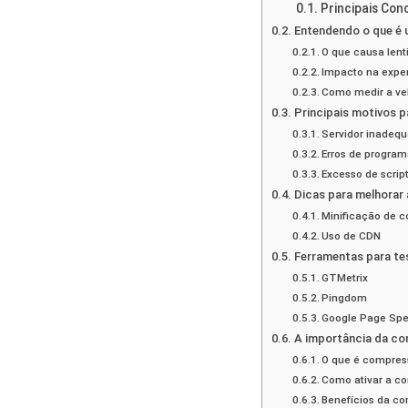
Principais Con
Entendendo o que é u
O que causa lent
Impacto na exper
Como medir a vel
Principais motivos p
Servidor inadeq
Erros de progra
Excesso de script
Dicas para melhorar 
Minificação de c
Uso de CDN
Ferramentas para tes
GTMetrix
Pingdom
Google Page Spe
A importância da co
O que é compres
Como ativar a c
Benefícios da c