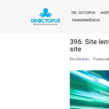
DR. OCTOPUS
AGÊ
TRANSPARÊNCIA
396. Site le
site
Em
Site lento
Postou
d