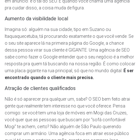
em anúncio: é o tal do SEO. E quando você chama uma agência
pra cuidar disso, a coisa muda de figura.
Aumento da visibilidade local
Imagina só: alguém na sua cidade, tipo em Suzano ou
Itaquaquecetuba, tá procurando exatamente o que você vende. Se
o seu site aparece lá na primeira página do Google, a chance
dessa pessoa virar sua cliente é GIGANTE. Uma agência de SEO
sabe como fazer o Google entender que o seu negócio é a melhor
resposta pra quem tá buscando na nossa região. É como colocar
uma placa gigante na rua principal, só que no mundo digital.
É ser
encontrado quando o cliente mais precisa.
Atração de clientes qualificados
Não é só aparecer pra qualquer um, sabe? O SEO bem feito atrai
gente que
realmente
tem interesse no que você oferece. Pensa
comigo: se você tem uma loja de móveis em Mogi das Cruzes,
você quer que as pessoas que buscam por “sofá confortável
Mogi” te achem, certo? Não alguém de São Paulo querendo
comprar um armário. Uma agência foca em atrair esse público