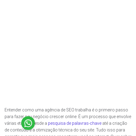
Entender como uma agência de SEO trabalha é o primeiro passo
para fazer seu negócio crescer online. É um processo que envolve
várias etapas, desde a
pesquisa de palavras-chave
até a criação
Site Confiável
de conteúdo e a otimização técnica do seu site. Tudo isso para
Certificado: Trustindex