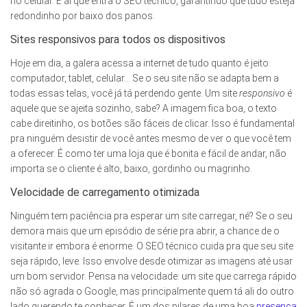
no celular. É aí que entra o SEO técnico, garantindo que tudo esteja
redondinho por baixo dos panos.
Sites responsivos para todos os dispositivos
Hoje em dia, a galera acessa a internet de tudo quanto é jeito:
computador, tablet, celular… Se o seu site não se adapta bem a
todas essas telas, você já tá perdendo gente. Um site
responsivo
é
aquele que se ajeita sozinho, sabe? A imagem fica boa, o texto
cabe direitinho, os botões são fáceis de clicar. Isso é fundamental
pra ninguém desistir de você antes mesmo de ver o que você tem
a oferecer. É como ter uma loja que é bonita e fácil de andar, não
importa se o cliente é alto, baixo, gordinho ou magrinho.
Velocidade de carregamento otimizada
Ninguém tem paciência pra esperar um site carregar, né? Se o seu
demora mais que um episódio de série pra abrir, a chance de o
visitante ir embora é enorme. O SEO técnico cuida pra que seu site
seja rápido, leve. Isso envolve desde otimizar as imagens até usar
um bom servidor. Pensa na velocidade: um site que carrega rápido
não só agrada o Google, mas principalmente quem tá ali do outro
lado querendo te conhecer. É um dos pilares de uma boa
presença