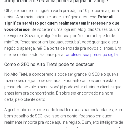
A importância de estar na primeira página do Google
Olha, ser sincero: ninguém vai lá pra página 10 procurar alguma
coisa. A primeira página é onde a mágica acontece.
Estar ali
significa ser visto por quem realmente tem interesse no que
você oferece.
Se você tem uma loja em Mogi das Cruzes ou um
serviço em Suzano, e alguém busca por “restaurante perto de
mim” ou “encanador em Itaquaquecetuba”, você quer que o seu
negócio apareça, né? É a porta de entrada pra novos clientes. Um
site bem otimizado é a base para
fortalecer sua presença digital
.
Como o SEO no Alto Tietê pode te destacar
No Alto Tietê, a concorrência pode ser grande. O SEO é o que vai
fazer o seu negócio se destacar. Enquanto outros ainda estão
pensando se vale a pena, você já pode estar atraindo clientes que
antes iam pra concorrência. É sobre ser encontrado na hora
certa, pelo cliente certo.
A gente sabe que o mercado local tem suas particularidades, e um
bom trabalho de SEO leva isso em conta, focando em quem
realmente importa pra você aqui na região. É um jeito inteligente de