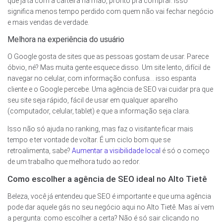
que já tá com a carteira na mão, pronto pra comprar. Isso
significa menos tempo perdido com quem não vai fechar negócio
e mais vendas de verdade.
Melhora na experiência do usuário
O Google gosta de sites que as pessoas gostam de usar. Parece
óbvio, né? Mas muita gente esquece disso. Um site lento, difícil de
navegar no celular, com informação confusa… isso espanta
cliente e o Google percebe. Uma agência de SEO vai cuidar pra que
seu site seja rápido, fácil de usar em qualquer aparelho
(computador, celular, tablet) e que a informação seja clara.
Isso não só ajuda no ranking, mas faz o visitante ficar mais
tempo e ter vontade de voltar. É um ciclo bom que se
retroalimenta, sabe?
Aumentar a visibilidade local
é só o começo
de um trabalho que melhora tudo ao redor.
Como escolher a agência de SEO ideal no Alto Tietê
Beleza, você já entendeu que SEO é importante e que uma agência
pode dar aquele gás no seu negócio aqui no Alto Tietê. Mas aí vem
a pergunta: como escolher a certa? Não é só sair clicando no