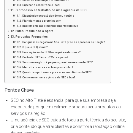
Construir confiança e credibilidade
Superar a concorrência local
O processo de trabalho de uma agência de SEO
Diagnóstico estratégico do seu negócio
Planejamento e prototipagem
Implementação e monitoramento contínuo
Então, resumindo a ópera…
Perguntas Frequentes
Por que meu negócio no Alto Tietê precisa aparecer no Google?
O que é SEO, afinal?
Uma agência de SEO faz o quê exatamente?
Contratar SEO é caro? Vale a pena?
Se o meu negócio é pequeno, preciso mesmo de SEO?
Meu site precisa ser bom pra celular?
Quanto tempo demora pra ver os resultados do SEO?
Como eu sei se a agência de SEO é boa?
Pontos Chave
SEO no Alto Tietê é essencial para que sua empresa seja
encontrada por quem realmente procura seus produtos ou
serviços na região.
Uma agência de SEO cuida de toda a parte técnica do seu site,
cria conteúdo que atrai clientes e constrói a reputação online